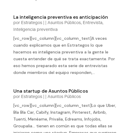
La inteligencia preventiva es anticipación
por
Estrategos
|
|
Asuntos Públicos
,
Entrevista
,
Inteligencia preventiva
[vc_row][vc_column][vc_column_text]A veces
cuando explicamos que en Estrategos lo que
hacemos es inteligencia preventiva a la gente le
cuesta entender de qué se trata exactamente. Por
eso hemos preparado esta serie de entrevistas
donde miembros del equipo responden,...
Una startup de Asuntos Públicos
por
Estrategos
|
|
Asuntos Públicos
[vc_row][vc_column][vc_column_text]Lo que Uber,
Bla Bla Car, Cabify, Instagram, Pinterest, Airbnb,
Tuenti, Menéame, Privalia, Edreams, Infojobs,
Groupalia… tienen en común es que todas ellas se
iniciaron como una startup. Empresas que surgieron