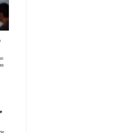
y
n
so
as
e
 de