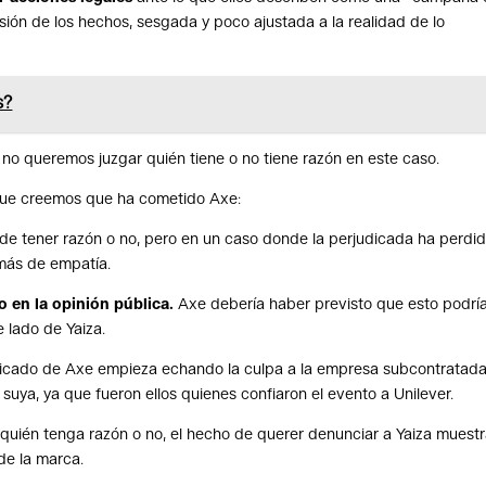
sión de los hechos, sesgada y poco ajustada a la realidad de lo
s?
 no queremos juzgar quién tiene o no tiene razón en este caso.
 que creemos que ha cometido Axe:
de tener razón o no, pero en un caso donde la perjudicada ha perdid
más de empatía.
 en la opinión pública.
Axe debería haber previsto que esto podrí
e lado de Yaiza.
nicado de Axe empieza echando la culpa a la empresa subcontratada
uya, ya que fueron ellos quienes confiaron el evento a Unilever.
quién tenga razón o no, el hecho de querer denunciar a Yaiza muest
de la marca.