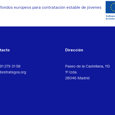
 fondos europeos para contratación estable de jóvenes
tacto
Dirección
91 279 31 58
Paseo de la Castellana, 113
@estrategos.org
1º Izda.
28046 Madrid