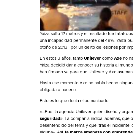
Yaiza saltó 12 metros y el resultado fue fatal: do
una incapacidad permanente del 48%. Yaiza pus
otoño de 2013, por un delito de lesiones por im
En estos 3 años, tanto
Unilever
como
Axe
no ha
Yaiza decidió dar a conocer su historia al mund
han firmado ya para que Unilever y Axe asuman 
Hasta ese momento Axe no había hecho ninguna d
obligada a hacerlo.
Esto es lo que decía el comunicado:
«…Fue la agencia Unilever quién diseñó y organ
seguridad»
. La compañía indica, además, que 
desentendido del tema y que, tras el incidente,
alguna». Así,
la marca amenaza con emprender