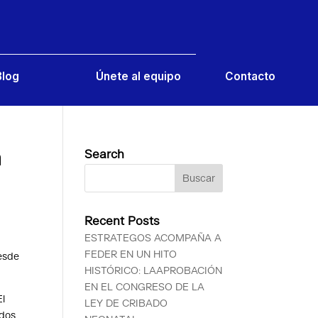
Contacto
Blog
Únete al equipo
a
Search
Recent Posts
ESTRATEGOS ACOMPAÑA A
FEDER EN UN HITO
desde
HISTÓRICO: LAAPROBACIÓN
EN EL CONGRESO DE LA
El
LEY DE CRIBADO
 dos