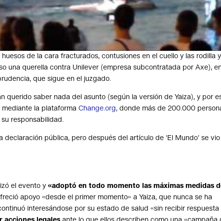
s huesos de la cara fracturados, contusiones en el cuello y las rodilla 
o una querella contra Unilever (empresa subcontratada por Axe), e
prudencia, que sigue en el juzgado.
n querido saber nada del asunto (según la versión de Yaiza), y por e
o mediante la plataforma
Change.org
, donde más de 200.000 person
su responsabilidad.
eclaración pública, pero después del artículo de ‘El Mundo’ se vio
izó el evento y
«adoptó en todo momento las máximas medidas d
ofreció apoyo «desde el primer momento» a Yaiza, que nunca se ha
 continuó interesándose por su estado de salud «sin recibir respuesta
 acciones legales
ante lo que ellos describen como una «campaña