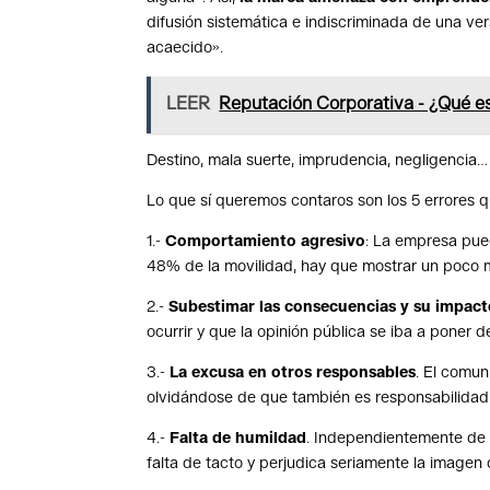
difusión sistemática e indiscriminada de una ver
acaecido».
LEER
Reputación Corporativa - ¿Qué e
Destino, mala suerte, imprudencia, negligencia…
Lo que sí queremos contaros son los 5 errores
1.-
Comportamiento agresivo
: La empresa pue
48% de la movilidad, hay que mostrar un poco 
2.-
Subestimar las consecuencias y su impacto
ocurrir y que la opinión pública se iba a poner d
3.-
La excusa en otros responsables
. El comu
olvidándose de que también es responsabilidad s
4.-
Falta de humildad
. Independientemente de 
falta de tacto y perjudica seriamente la imagen 