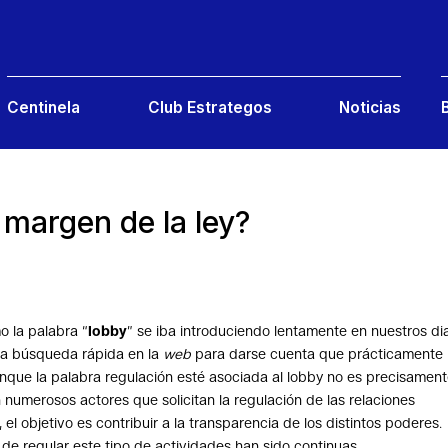
Centinela
Club Estrategos
Noticias
 margen de la ley?
 la palabra “
lobby
” se iba introduciendo lentamente en nuestros di
una búsqueda rápida en la
web
para darse cuenta que prácticamente
unque la palabra regulación esté asociada al lobby no es precisamen
n numerosos actores que solicitan la regulación de las relaciones
 el objetivo es contribuir a la transparencia de los distintos poderes.
de regular este tipo de actividades han sido continuas.