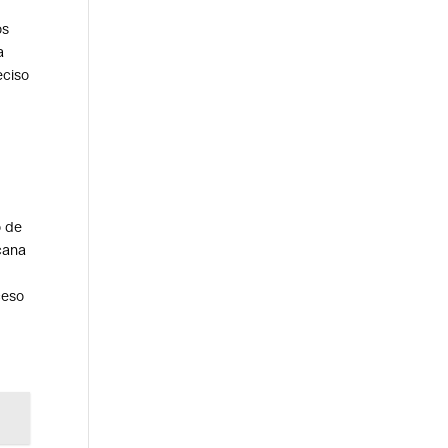
os
a
eciso
o de
scana
ceso