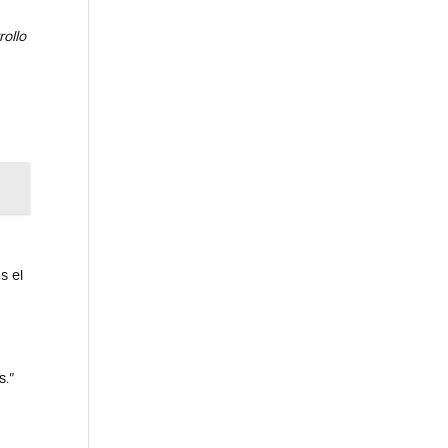
rollo
s el
s.”