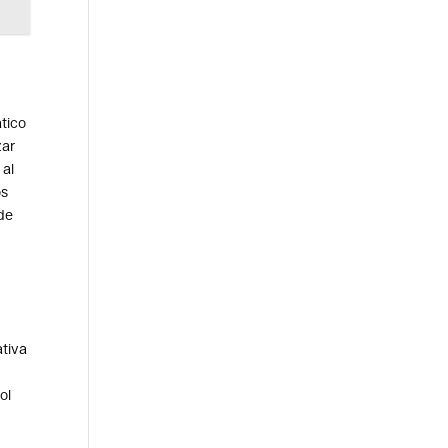
ático
zar
 al
os
 de
ativa
ol