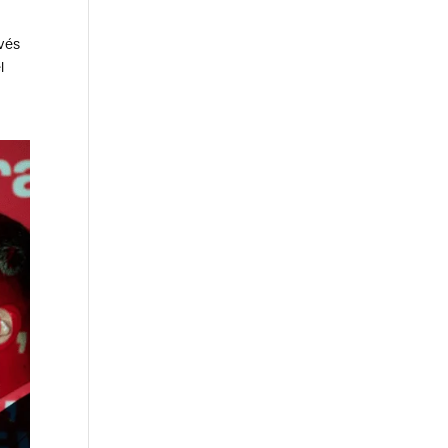
vés
l