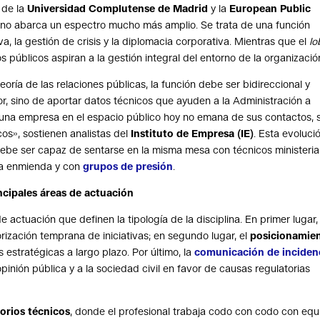
 de la
Universidad Complutense de Madrid
y la
European Public
ino abarca un espectro mucho más amplio. Se trata de una función
va, la gestión de crisis y la diplomacia corporativa. Mientras que el
lo
s públicos aspiran a la gestión integral del entorno de la organizació
eoría de las relaciones públicas, la función debe ser bidireccional y
dor, sino de aportar datos técnicos que ayuden a la Administración a
e una empresa en el espacio público hoy no emana de sus contactos, 
os», sostienen analistas del
Instituto de Empresa (IE)
. Esta evoluci
debe ser capaz de sentarse en la misma mesa con técnicos ministeria
na enmienda y con
grupos de presión
.
ncipales áreas de actuación
 actuación que definen la tipología de la disciplina. En primer lugar, 
rización temprana de iniciativas; en segundo lugar, el
posicionamie
s estratégicas a largo plazo. Por último, la
comunicación de inciden
opinión pública y a la sociedad civil en favor de causas regulatorias
orios técnicos
, donde el profesional trabaja codo con codo con equ