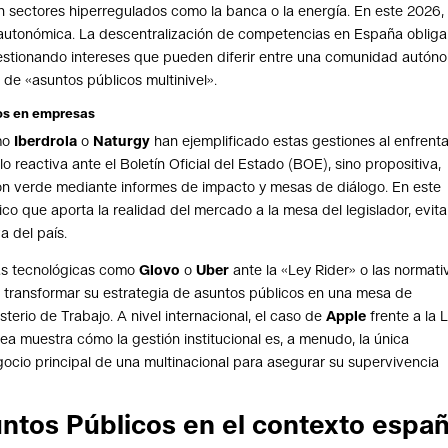
n sectores hiperregulados como la banca o la energía. En este 2026,
y autonómica. La descentralización de competencias en España obliga
gestionando intereses que pueden diferir entre una comunidad autón
a de «asuntos públicos multinivel».
cos en empresas
omo
Iberdrola
o
Naturgy
han ejemplificado estas gestiones al enfrent
o reactiva ante el Boletín Oficial del Estado (BOE), sino propositiva,
ción verde mediante informes de impacto y mesas de diálogo. En este
o que aporta la realidad del mercado a la mesa del legislador, evit
 del país.
mas tecnológicas como
Glovo
o
Uber
ante la «Ley Rider» o las normati
 transformar su estrategia de asuntos públicos en una mesa de
isterio de Trabajo. A nivel internacional, el caso de
Apple
frente a la 
a muestra cómo la gestión institucional es, a menudo, la única
ocio principal de una multinacional para asegurar su supervivencia
untos Públicos en el contexto españ