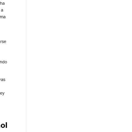
 ha
 a
oma
arse
ando
vas
Ley
ol