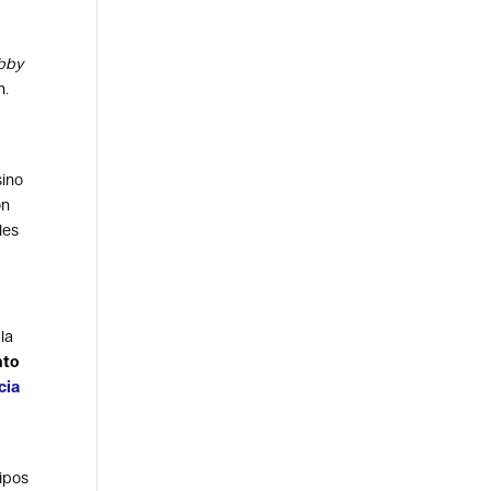
bby
n.
sino
ón
les
la
nto
cia
ipos