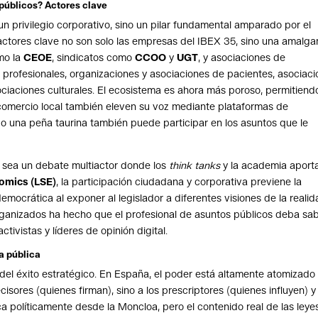
 públicos? Actores clave
 un privilegio corporativo, sino un pilar fundamental amparado por el
 actores clave no son solo las empresas del IBEX 35, sino una amalg
omo la
CEOE
, sindicatos como
CCOO
y
UGT
, y asociaciones de
 profesionales, organizaciones y asociaciones de pacientes, asociac
ociaciones culturales. El ecosistema es ahora más poroso, permitiend
omercio local también eleven su voz mediante plataformas de
a o una peña taurina también puede participar en los asuntos que le
a sea un debate multiactor donde los
think tanks
y la academia aport
omics (LSE)
, la participación ciudadana y corporativa previene la
emocrática al exponer al legislador a diferentes visiones de la realid
rganizados ha hecho que el profesional de asuntos públicos deba sa
ctivistas y líderes de opinión digital.
a pública
o del éxito estratégico. En España, el poder está altamente atomizado 
sores (quienes firman), sino a los prescriptores (quienes influyen) y
 políticamente desde la Moncloa, pero el contenido real de las leye