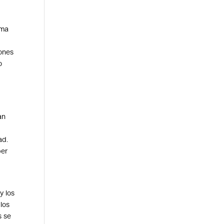
ama
iones
o
an
ad.
ber
y los
 los
s se