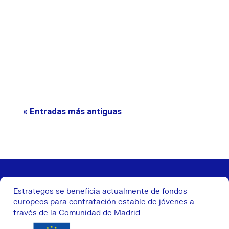
La Inteligencia Artificial (IA) ha irrumpido con
fuerza en el panorama político, transformando
radicalmente las estrategias y tácticas de las
campañas electorales modernas. Lejos de ser
una herramienta futurista, la IA ya está siendo
implementada para analizar...
« Entradas más antiguas
Estrategos se beneficia actualmente de fondos
europeos para contratación estable de jóvenes a
través de la Comunidad de Madrid